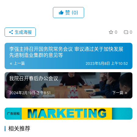
者
赞
(0)
会
员
生成海报
0
0
投
稿
李强主持召开国务院常务会议 审议通过关于加快发展
先进制造业集群的意见等
关
上一篇
2023年5月8日 上午10:52
于
我
我院召开春后办公会议
们
2024年2月19日 下午8:51
下一篇
隐
私
政
策
相关推荐