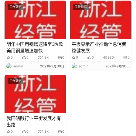
工作动态
工作动态
明年中国用钢增速降至3%欧
平板显示产业推动信息消费
美用钢量增速加快
稳健发展
0
0
1.3K
0
0
0
980
0
admin
2021年9月30日
admin
2021年9月30日
工作动态
我国硝酸行业平衡发展才有
出路
0
0
1.3K
0