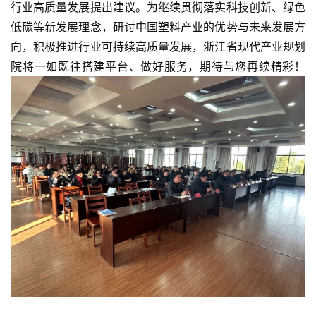
行业高质量发展提出建议。为继续贯彻落实科技创新、绿色
作
低碳等新发展理念，研讨中国塑料产业的优势与未来发展方
动
态
向，积极推进行业可持续高质量发展，浙江省现代产业规划
院将一如既往搭建平台、做好服务，期待与您再续精彩！
产
业
政
策
国
家
十
四
五
登录
注册
专
家
学