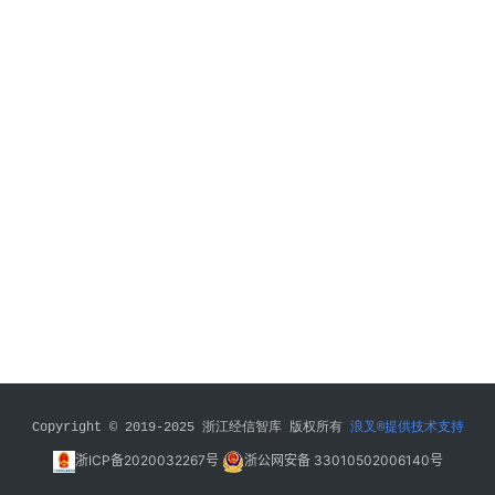
四
五
登录
注册
专
家
学
者
会
员
投
稿
关
于
Copyright © 2019-2025 浙江经信智库 版权所有 
浪叉®提供技术支持
我
们
浙ICP备2020032267号
浙公网安备 33010502006140号