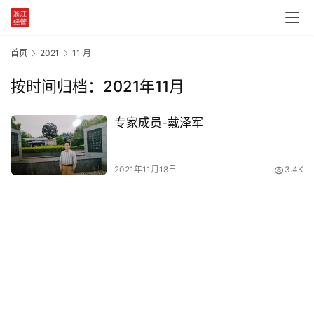
党
建
学
首页
2021
11 月
习
按时间归档：2021年11月
工
作
专家成员-戴泽军
动
态
2021年11月18日
3.4K
产
业
政
策
国
家
十