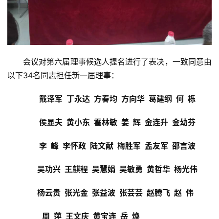
动
态
产
业
会议对第六届理事候选人提名进行了表决，一致同意由
政
以下34名同志担任新一届理事：
策
戴泽军  丁永达  方春均  方向华  葛建纲  何  栎
国
侯显夫  黄小东  霍林敏  姜  辉  金连升  金幼芬
家
十
李  峰  李怀政  陆文献  梅胜军  孟友军  邵言波
四
五
登录
注册
吴功兴  王麒程  吴慧娟  吴敏勇  黄哲华  杨光伟
专
杨云贵  张光金  张益波  张芸芸  赵腾飞  赵  伟  
家
学
周  萍  王文庆  黄宝连  岳  焕                           