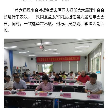
者
   第六届理事会对提名孟友军同志担任第六届理事会会
会
长进行了表决，一致同意孟友军同志担任第六届理事会会
员
长。同时，一致选举霍林敏、何栎、吴慧娟、李峰为副会
投
长。
稿
关
于
我
们
隐
私
政
策