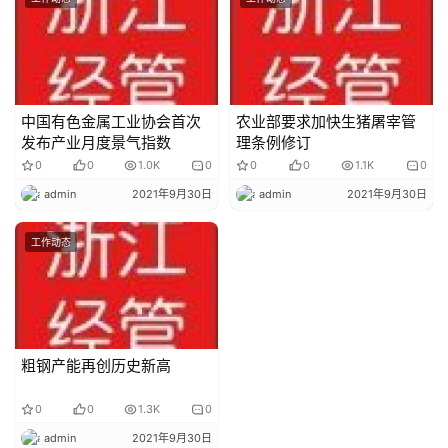
中国有色金属工业协会首次
农业部要求加快生猪屠宰管
发布产业月度景气指数
理条例修订
0
0
1.0K
0
0
0
1.1K
0
admin
2021年9月30日
admin
2021年9月30日
工作动态
粗钢产能再创历史新高
0
0
1.3K
0
admin
2021年9月30日