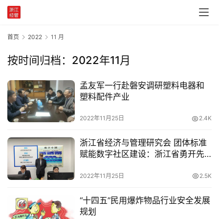
党
建
首页
2022
11 月
学
习
按时间归档：2022年11月
工
孟友军一行赴磐安调研塑料电器和
作
塑料配件产业
动
态
2022年11月25日
2.4K
产
浙江省经济与管理研究会 团体标准
业
赋能数字社区建设：浙江省勇开先
政
河
策
2022年11月25日
2.5K
“十四五”民用爆炸物品行业安全发展
国
规划
家