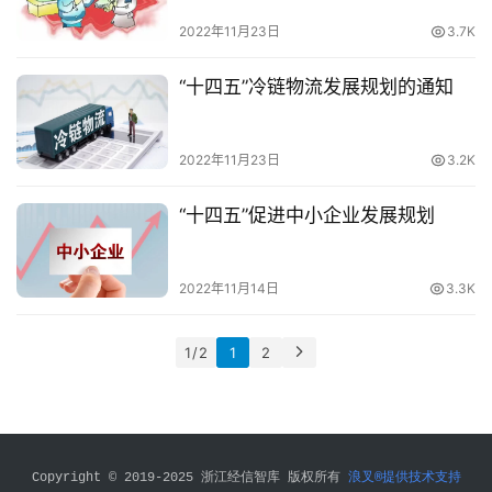
十
2022年11月23日
3.7K
四
五
登录
注册
“十四五”冷链物流发展规划的通知
专
家
2022年11月23日
3.2K
学
者
“十四五”促进中小企业发展规划
会
2022年11月14日
3.3K
员
投
稿
1 / 2
1
2
关
于
我
Copyright © 2019-2025 浙江经信智库 版权所有 
浪叉®提供技术支持
们