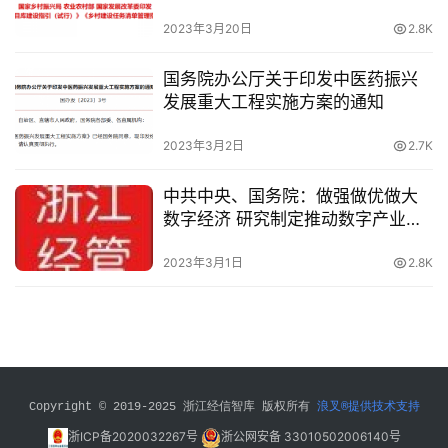
村建设任务清单管理指引（试
四
行）》的通知
2023年3月20日
2.8K
五
登录
注册
国务院办公厅关于印发中医药振兴
专
发展重大工程实施方案的通知
家
2023年3月2日
2.7K
学
者
中共中央、国务院：做强做优做大
数字经济 研究制定推动数字产业高
会
质量发展的措施
员
2023年3月1日
2.8K
投
稿
关
于
我
Copyright © 2019-2025 浙江经信智库 版权所有 
浪叉®提供技术支持
们
浙ICP备2020032267号
浙公网安备 33010502006140号