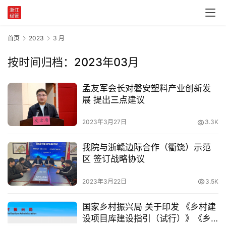
党
建
学
首页
2023
3 月
习
按时间归档：2023年03月
工
作
孟友军会长对磐安塑料产业创新发
动
展 提出三点建议
态
2023年3月27日
3.3K
产
我院与浙赣边际合作（衢饶）示范
业
区 签订战略协议
政
策
2023年3月22日
3.5K
国
国家乡村振兴局 关于印发 《乡村建
家
设项目库建设指引（试行）》《乡
十