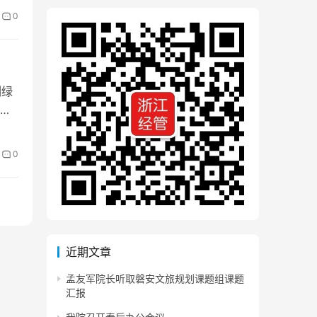
0
列绿
节
0
近期文章
孟友军院长听取磐安文旅规划课题组课题
汇报