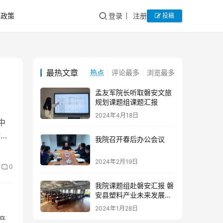
私政策
登录
注册
投稿
最热文章
热点
评论最多
浏览最多
孟友军院长听取磐安文旅
规划课题组课题汇报
2024年4月18日
中
文
我院召开春后办公会议
2024年2月19日
0
我院课题组赴磐安汇报 磐
安县塑料产业未来发展研
究报告
2024年1月28日
产