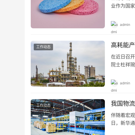
业作为国家
展空间较大
admin
高耗能产
工作动态
在近日召开
院士杜祥琬
和“十一五
admin
我国物流
工作动态
伴随着宏观
日，新华通
建设高层研