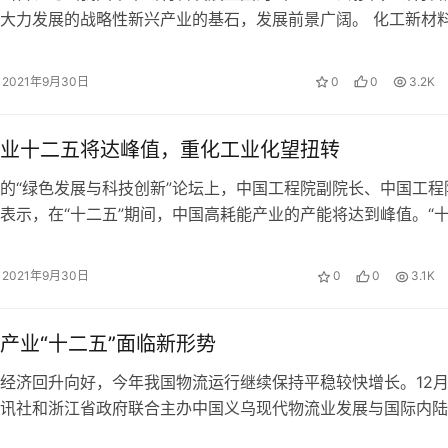
大力发展的战略性新兴产业的基石，发展前景广阔。 化工新材
 据悉，新材料“十二五”规划草…
2021年9月30日
0
0
3.2K
业十二五将达峰值，重化工业化望扭转
的“绿色发展与科技创新”论坛上，中国工程院副院长、中国工程
表示，在“十二五”期间，中国高耗能产业的产能将达到峰值。“十
”期间中国经济不断加速的“…
2021年9月30日
0
0
3.1K
产业“十二五”面临新形势
经济回升向好，今年我国物流运行继续保持平稳较快增长。12月
讯社和浙江省政府联合主办中国义乌现代物流业发展与国际内陆
讨会，部分专家就目前我国物流业的…