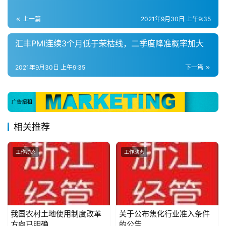
员
上一篇
2021年9月30日 上午9:35
投
稿
汇丰PMI连续3个月低于荣枯线，二季度降准概率加大
关
2021年9月30日 上午9:35
下一篇
于
我
们
隐
相关推荐
私
政
工作动态
工作动态
策
我国农村土地使用制度改革
关于公布焦化行业准入条件
方向已明确
的公告