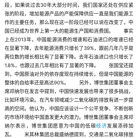
段，如果说过去30年大部分时间，我们国家还处在供应紧
张的阶段，增加能源产品的产能保障供应一直是我们能源工
作的主要任务，那么现在这一阶段已经可以说在改变了，中
国已经成为世界上第一大的能源生产国和消费国。　　事实
上在2013年，中国能源消费的增速和石油进口的增速已经
首
在显著下降，去年能源消费只增长了39%，跟前几年几乎是
页
两位数的增长相比有了显著下降。去年石油进口也只增长了
1.8%，也跟过去几年相比有了显著的下降。　　张国宝还提
党
到，中国原油对外的依存度现在持续增长，但是中国能源的
建
整体的自给率还是高达90%。　　另外，博世集团董事会主
学
席邓纳尔在发言中提到，中国快速发展也带来了很多挑战，
习
比如环境污染。在汽车领域减少二氧化碳的排放有进一步提
高的空间。他认为，中国应该设计一个公平竞争、不断创新
工
的市场环境给中国激发更大的潜力。博世集团董事会主席邓
作
动
纳尔表示，博世集团愿意为中国的低碳
经济
发展添砖加
态
瓦。　　米其林集团总裁盛纳德提到，交通是二氧化碳排放