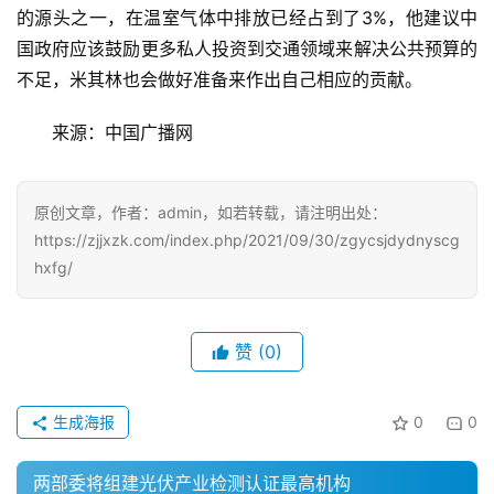
的源头之一，在温室气体中排放已经占到了3%，他建议中
产
国政府应该鼓励更多私人投资到交通领域来解决公共预算的
业
不足，米其林也会做好准备来作出自己相应的贡献。
政
策
来源：中国广播网					
国
家
原创文章，作者：admin，如若转载，请注明出处：
十
https://zjjxzk.com/index.php/2021/09/30/zgycsjdydnyscg
四
hxfg/
五
登录
注册
专
赞
(0)
家
学
生成海报
0
0
者
两部委将组建光伏产业检测认证最高机构
会