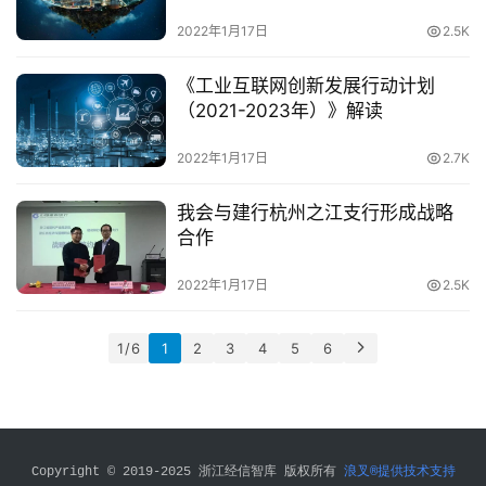
十
2022年1月17日
2.5K
四
五
登录
注册
《工业互联网创新发展行动计划
（2021-2023年）》解读
专
家
2022年1月17日
2.7K
学
者
我会与建行杭州之江支行形成战略
合作
会
2022年1月17日
2.5K
员
投
稿
1 / 6
1
2
3
4
5
6
关
于
我
Copyright © 2019-2025 浙江经信智库 版权所有 
浪叉®提供技术支持
们