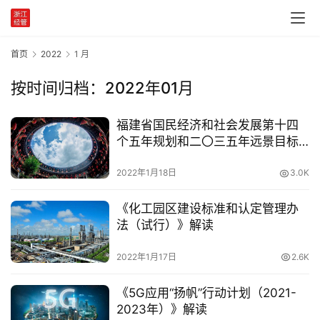
党
建
首页
2022
1 月
学
习
按时间归档：2022年01月
工
福建省国民经济和社会发展第十四
作
个五年规划和二〇三五年远景目标
动
纲要
态
2022年1月18日
3.0K
产
《化工园区建设标准和认定管理办
业
法（试行）》解读
政
策
2022年1月17日
2.6K
《5G应用“扬帆”行动计划（2021-
国
2023年）》解读
家