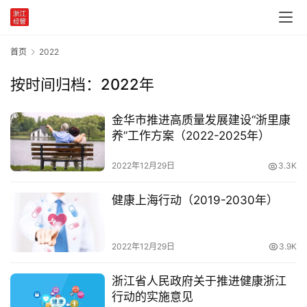
党
建
首页
2022
学
习
按时间归档：2022年
工
金华市推进高质量发展建设“浙里康
作
养”工作方案（2022-2025年）
动
态
2022年12月29日
3.3K
产
健康上海行动（2019-2030年）
业
政
策
2022年12月29日
3.9K
浙江省人民政府关于推进健康浙江
国
行动的实施意见
家