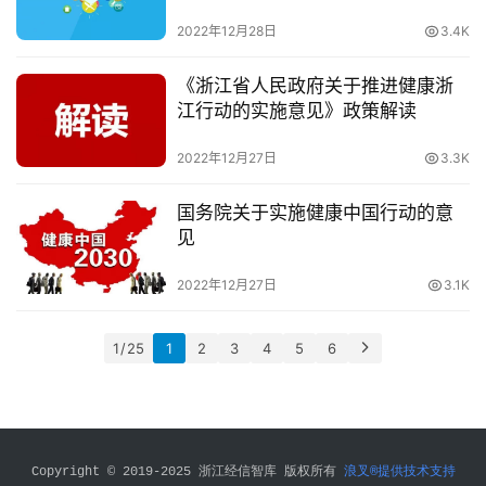
十
2022年12月28日
3.4K
四
五
登录
注册
《浙江省人民政府关于推进健康浙
江行动的实施意见》政策解读
专
家
2022年12月27日
3.3K
学
者
国务院关于实施健康中国行动的意
见
会
2022年12月27日
3.1K
员
投
稿
1 / 25
1
2
3
4
5
6
关
于
我
Copyright © 2019-2025 浙江经信智库 版权所有 
浪叉®提供技术支持
们