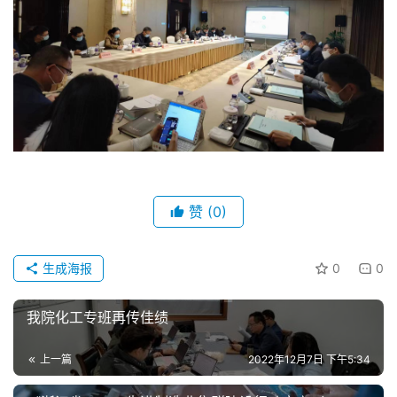
产
业
政
策
国
家
十
四
五
登录
注册
赞
(0)
专
生成海报
0
0
家
学
者
我院化工专班再传佳绩
上一篇
2022年12月7日 下午5:34
会
员