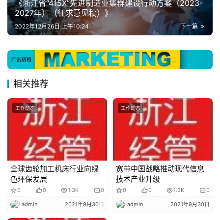
《浙江省“415X”先进制造业集群建设行动方案（2023-
投
2027年）（征求意见稿）》
稿
2022年12月26日 上午10:24
下一篇
关
于
我
们
相关推荐
隐
工作动态
工作动态
私
政
策
全球齿轮加工机床行业向绿
宽带中国战略推动现代信息
色环保发展
技术产业升级
0
0
1.3K
0
0
0
1.3K
0
admin
2021年9月30日
admin
2021年9月30日