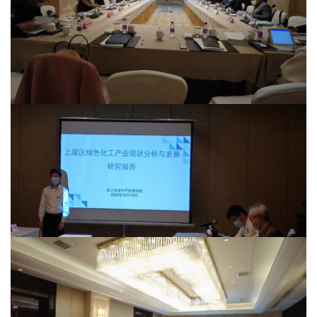
首
页
党
建
学
习
工
作
动
态