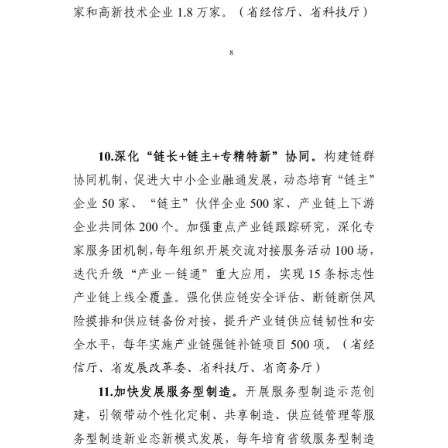
者
会
员
投
稿
关
于
我
们
隐
私
政
策