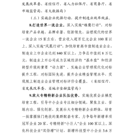
动
态
产
业
政
策
国
家
十
四
五
登录
注册
专
家
学