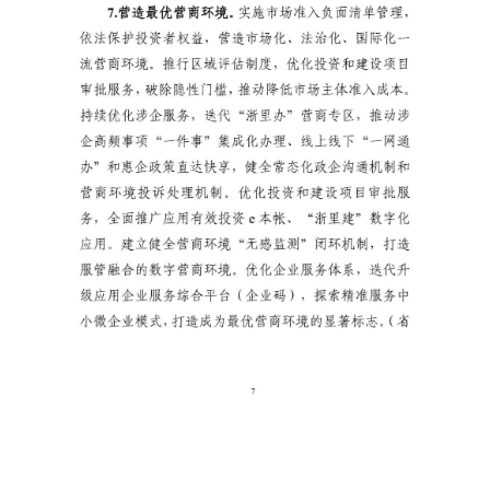
首
页
党
建
学
习
工
作