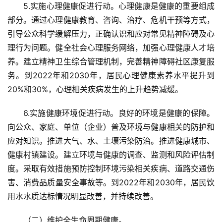
5.实施心理健康促进行动。心理健康是健康的重要组成
部分。通过心理健康教育、咨询、治疗、危机干预等方式，
引导公众科学缓解压力，正确认识和应对常见精神障碍及心
理行为问题。健全社会心理服务网络，加强心理健康人才培
养。建立精神卫生综合管理机制，完善精神障碍社区康复服
务。到2022年和2030年，居民心理健康素养水平提升到
20%和30%，心理相关疾病发生的上升趋势减缓。
首
6.实施健康环境促进行动。良好的环境是健康的保障。
页
向公众、家庭、单位（企业）普及环境与健康相关的防护和
应对知识。推进大气、水、土壤污染防治。推进健康城市、
党
健康村镇建设。建立环境与健康的调查、监测和风险评估制
建
学
度。采取有效措施预防控制环境污染相关疾病、道路交通伤
习
害、消费品质量安全事故等。到2022年和2030年，居民饮
用水水质达标情况明显改善，并持续改善。
工
作
（二）维护全生命周期健康。