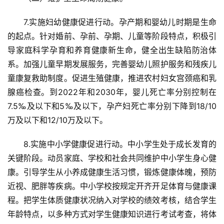
动
态
7.实施妇幼健康促进行动。孕产期和婴幼儿时期是生命
的起点。针对婚前、孕前、孕期、儿童等阶段特点，积极引
产
导家庭科学孕育和养育健康新生命，健全出生缺陷防治体
业
系。加强儿童早期发展服务，完善婴幼儿照护服务和残疾儿
政
童康复救助制度。促进生殖健康，推进农村妇女宫颈癌和乳
策
腺癌检查。到2022年和2030年，婴儿死亡率分别控制在
7.5‰及以下和5‰及以下，孕产妇死亡率分别下降到18/10
国
万及以下和12/10万及以下。
家
十
8.实施中小学健康促进行动。中小学生处于成长发育的
四
关键阶段。动员家庭、学校和社会共同维护中小学生身心健
五
登录
注册
康。引导学生从小养成健康生活习惯，锻炼健康体魄，预防
近视、肥胖等疾病。中小学校按规定开齐开足体育与健康课
专
家
程。把学生体质健康状况纳入对学校的绩效考核，结合学生
学
年龄特点，以多种方式对学生健康知识进行考试考查，将体
者