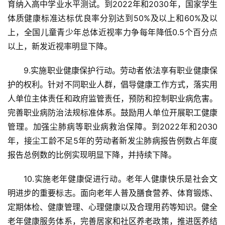
育纳入高中学业水平测试。到2022年和2030年，国家学生
体质健康标准达标优良率分别达到50%及以上和60%及以
会
上，全国儿童青少年总体近视率力争每年降低0.5个百分点
员
以上，新发近视率明显下降。
投
稿
9.实施职业健康保护行动。劳动者依法享有职业健康保
护的权利。针对不同职业人群，倡导健康工作方式，落实用
关
人单位主体责任和政府监管责任，预防和控制职业病危害。
于
完善职业病防治法规标准体系。鼓励用人单位开展职工健康
我
们
管理。加强尘肺病等职业病救治保障。到2022年和2030
年，接尘工龄不足5年的劳动者新发尘肺病报告例数占年度
隐
报告总例数的比例实现明显下降，并持续下降。
私
政
10.实施老年健康促进行动。老年人健康快乐是社会文
策
明进步的重要标志。面向老年人普及膳食营养、体育锻炼、
定期体检、健康管理、心理健康以及合理用药等知识。健全
老年健康服务体系，完善居家和社区养老政策，推进医养结