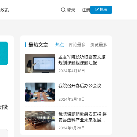
私政策
登录
注册
投稿
最热文章
热点
评论最多
浏览最多
孟友军院长听取磐安文旅
规划课题组课题汇报
2024年4月18日
我院召开春后办公会议
2024年2月19日
团微
我院课题组赴磐安汇报 磐
安县塑料产业未来发展研
究报告
2024年1月28日