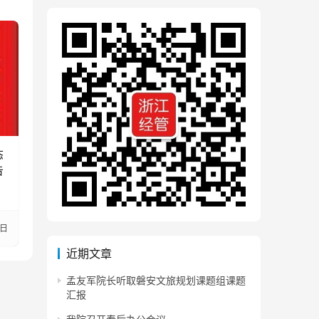
态
告
0日
近期文章
孟友军院长听取磐安文旅规划课题组课题
汇报